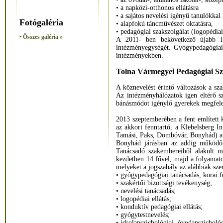
• a napközi-otthonos ellátásra
• a sajátos nevelési igényű tanulókkal
Fotógaléria
• alapfokú táncművészet oktatásra,
• pedagógiai szakszolgálat (logopédiai
• Összes galéria »
A 2011- ben bekövetkező újabb in
intézményegységét. Gyógypedagógiai-,
intézményekben.
Tolna Vármegyei Pedagógiai Sz
A köznevelést érintő változások a sza
Az intézményhálózatok igen eltérő szí
bánásmódot igénylő gyerekek megfelelő
2013 szeptemberében a fent említett 
az akkori fenntartó, a Klebelsberg I
Tamási, Paks, Dombóvár, Bonyhád) a 
Bonyhád járásban az addig működő
Tanácsadó szakembereiből alakult m
kezdetben 14 fővel, majd a folyamatos
melyeket a jogszabály az alábbiak sze
• gyógypedagógiai tanácsadás, korai f
• szakértői bizottsági tevékenység;
• nevelési tanácsadás;
• logopédiai ellátás;
• konduktív pedagógiai ellátás;
• gyógytestnevelés;
• iskolapszichológiai, óvodapszichológi