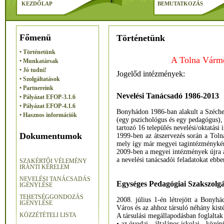
KEZDŐLAP
BEMUTATKOZÁS
Főmenü
Történetünk
• Történetünk
A Tolna Várme
• Munkatársak
• Jó tudni!
Jogelőd intézmények:
• Szolgáltatások
• Partnereink
Nevelési Tanácsadó 1986-2013
• Pályázat EFOP-3.1.6
• Pályázat EFOP-4.1.6
Bonyhádon 1986-ban alakult a Széchen
• Hasznos információk
(egy pszichológus és egy pedagógus), f
tartozó 16 település nevelési/oktatási
Dokumentumok
1999-ben az átszervezés során a Toln
mely így már megyei tagintézménykén
2009-ben a megyei intézmények újra 
a nevelési tanácsadói feladatokat ebb
SZAKÉRTŐI VÉLEMÉNY
IRÁNTI KÉRELEM
NEVELÉSI TANÁCSADÁS
Egységes Pedagógiai Szakszolgá
IGÉNYLÉSE
TEHETSÉGGONDOZÁS
2008. július 1-én létrejött a Bonyh
IGÉNYLÉSE
Város és az ahhoz társuló néhány kist
KÖZZÉTÉTELI LISTA
A társulási megállapodásban foglaltak s
• az óvodai-, általános iskolai-, közép