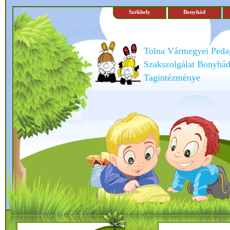
Székhely
Bonyhád
Tolna Vármegyei Peda
Szakszolgálat Bonyhád
Tagintézménye